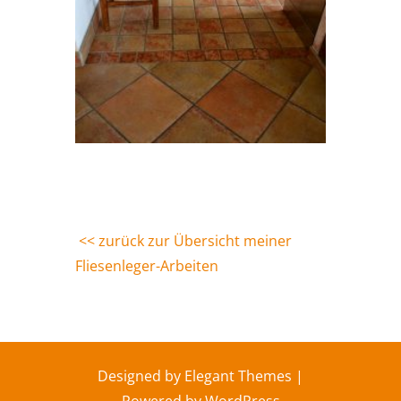
<< zurück zur Übersicht meiner
Fliesenleger-Arbeiten
Designed by
Elegant Themes
|